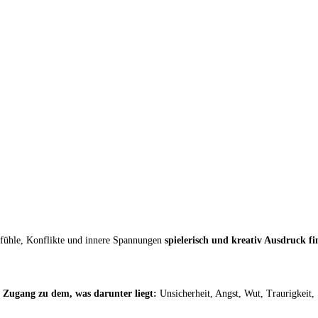
SEMINARE
ÜBER MICH
KONTAKT
efühle, Konflikte und innere Spannungen
spielerisch und kreativ Ausdruck fi
n
Zugang zu dem, was darunter liegt:
Unsicherheit, Angst, Wut, Traurigkeit,