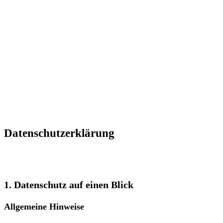
GESTALTTHERA
ERWACHSENE
GESTALTTHERA
KINDER
SEMINARE
ÜBER
MICH
KONTAKT
Datenschutz­erklärung
1. Datenschutz auf einen Blick
Allgemeine Hinweise